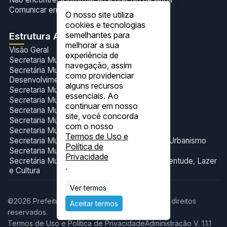
Comunicar erros no site
O nosso site utiliza
cookies e tecnologias
semelhantes para
Estrutura Administrativa
melhorar a sua
Visão Geral
experiência de
Secretaria Municipal de Administração
navegação, assim
Secretária Municipal de Agricultura,Pecuária e
como providenciar
Desenvolvimento Sustentável
alguns recursos
Secretaria Municipal de Assistência Social
essenciais. Ao
Secretaria Municipal de Assuntos Indígenas
continuar em nosso
Secretaria Municipal de Educação
site, você concorda
Secretaria Municipal de Finanças
com o nosso
Secretaria Municipal de Meio Ambiente
Termos de Uso e
Secretaria Municipal de Obras, Transportes e Urbanismo
Política de
Secretaria Municipal de Saúde
Privacidade
Secretária Municipal de Turismo, Esporte, Juventude, Lazer
.
e Cultura
Ver termos
©2026 Prefeitura Municipal de Itacajá. Todos os direitos
Aceitar termos
reservados.
Termos de Uso e Política de Privacidade
Administração V. 1.1.1