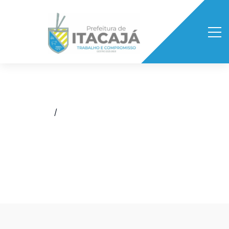
Início
/
Boletim Epidemiológico da Covid-19
/
BOLETIM EPIDEMIOLÓGICO
04/03/2022