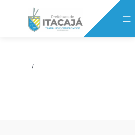
Início
/
Boletim Epidemiológico da Covid-19
/
BOLETIM EPIDEMIOLÓGICO
07/03/2022