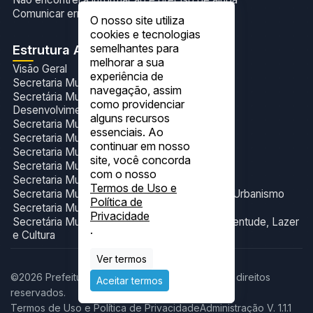
Comunicar erros no site
O nosso site utiliza
cookies e tecnologias
semelhantes para
Estrutura Administrativa
melhorar a sua
Visão Geral
experiência de
Secretaria Municipal de Administração
navegação, assim
Secretária Municipal de Agricultura,Pecuária e
como providenciar
Desenvolvimento Sustentável
alguns recursos
Secretaria Municipal de Assistência Social
essenciais. Ao
Secretaria Municipal de Assuntos Indígenas
continuar em nosso
Secretaria Municipal de Educação
site, você concorda
Secretaria Municipal de Finanças
com o nosso
Secretaria Municipal de Meio Ambiente
Termos de Uso e
Secretaria Municipal de Obras, Transportes e Urbanismo
Política de
Secretaria Municipal de Saúde
Privacidade
Secretária Municipal de Turismo, Esporte, Juventude, Lazer
.
e Cultura
Ver termos
©2026 Prefeitura Municipal de Itacajá. Todos os direitos
Aceitar termos
reservados.
Termos de Uso e Política de Privacidade
Administração V. 1.1.1