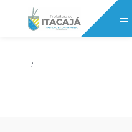
Início
/
Boletim Epidemiológico da Covid-19
/
BOLETIM EPIDEMIOLÓGICO
12/01/2022