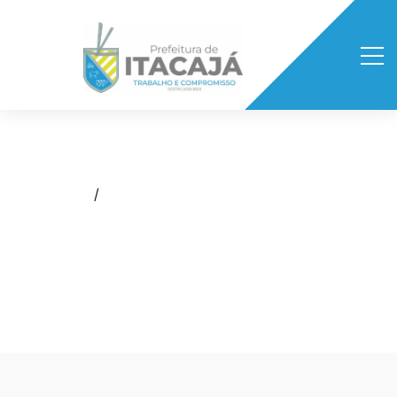
Início
/
Boletim Epidemiológico da Covid-19
/
BOLETIM EPIDEMIOLÓGICO
23/03/2022