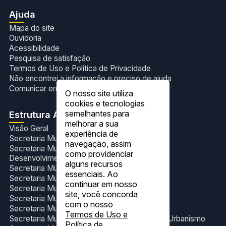
Ajuda
Mapa do site
Ouvidoria
Acessibilidade
Pesquisa de satisfação
Termos de Uso e Política de Privacidade
Não encontrei a informação e preciso de ajuda
Comunicar erros no site
O nosso site utiliza
cookies e tecnologias
semelhantes para
Estrutura Administrativa
melhorar a sua
Visão Geral
experiência de
Secretaria Municipal de Administração
navegação, assim
Secretária Municipal de Agricultura,Pecuária e
como providenciar
Desenvolvimento Sustentável
alguns recursos
Secretaria Municipal de Assistência Social
essenciais. Ao
Secretaria Municipal de Assuntos Indígenas
continuar em nosso
Secretaria Municipal de Educação
site, você concorda
Secretaria Municipal de Finanças
com o nosso
Secretaria Municipal de Meio Ambiente
Termos de Uso e
Secretaria Municipal de Obras, Transportes e Urbanismo
Política de