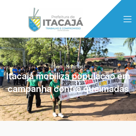
Início
/
Notícias
/
Itacajá mobiliza população em
campanha contra queimadas