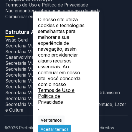
Termos de Uso e Política de Privacidade
Não encontrei a informação e preciso de ajuda
Comunicar erros no site
O nosso site utiliza
cookies e tecnologias
semelhantes para
Estrutura Administrativa
melhorar a sua
Visão Geral
experiência de
Secretaria Municipal de Administração
navegação, assim
Secretária Municipal de Agricultura,Pecuária e
como providenciar
Desenvolvimento Sustentável
alguns recursos
Secretaria Municipal de Assistência Social
essenciais. Ao
Secretaria Municipal de Assuntos Indígenas
continuar em nosso
Secretaria Municipal de Educação
site, você concorda
Secretaria Municipal de Finanças
com o nosso
Secretaria Municipal de Meio Ambiente
Termos de Uso e
Secretaria Municipal de Obras, Transportes e Urbanismo
Política de
Secretaria Municipal de Saúde
Privacidade
Secretária Municipal de Turismo, Esporte, Juventude, Lazer
.
e Cultura
Ver termos
©2026 Prefeitura Municipal de Itacajá. Todos os direitos
Aceitar termos