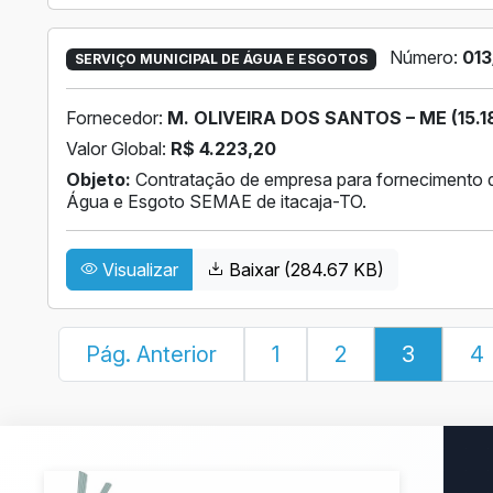
Número:
013
SERVIÇO MUNICIPAL DE ÁGUA E ESGOTOS
Fornecedor:
M. OLIVEIRA DOS SANTOS – ME (15.1
Valor Global:
R$ 4.223,20
Objeto:
Contratação de empresa para fornecimento de
Água e Esgoto SEMAE de itacaja-TO.
Visualizar
Baixar (284.67 KB)
Pág. Anterior
1
2
3
4