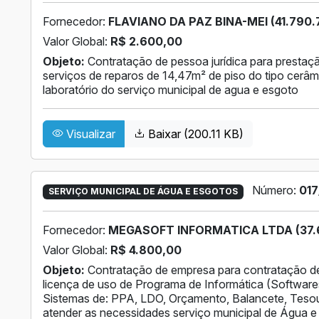
Fornecedor:
FLAVIANO DA PAZ BINA-MEI (41.790.
Valor Global:
R$ 2.600,00
Objeto:
Contratação de pessoa jurídica para prestaç
serviços de reparos de 14,47m² de piso do tipo cerâ
laboratório do serviço municipal de agua e esgoto
Visualizar
Baixar (200.11 KB)
Número:
017
SERVIÇO MUNICIPAL DE ÁGUA E ESGOTOS
Fornecedor:
MEGASOFT INFORMATICA LTDA (37.6
Valor Global:
R$ 4.800,00
Objeto:
Contratação de empresa para contratação de
licença de uso de Programa de Informática (Softwar
Sistemas de: PPA, LDO, Orçamento, Balancete, Tesour
atender as necessidades serviço municipal de Água 