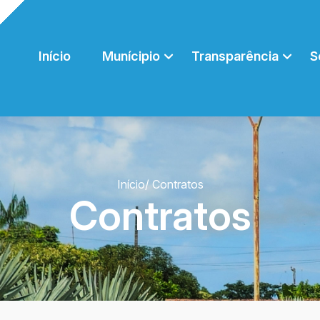
Início
Munícipio
Transparência
S
Início
/ Contratos
Contratos