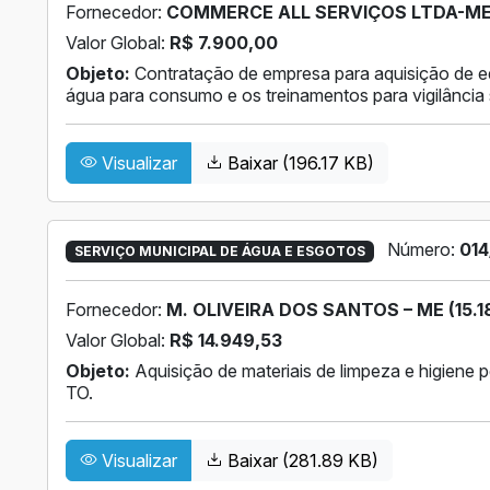
Fornecedor:
COMMERCE ALL SERVIÇOS LTDA-ME (
Valor Global:
R$ 7.900,00
Objeto:
Contratação de empresa para aquisição de e
água para consumo e os treinamentos para vigilância s
Visualizar
Baixar (196.17 KB)
Número:
014
SERVIÇO MUNICIPAL DE ÁGUA E ESGOTOS
Fornecedor:
M. OLIVEIRA DOS SANTOS – ME (15.1
Valor Global:
R$ 14.949,53
Objeto:
Aquisição de materiais de limpeza e higiene
TO.
Visualizar
Baixar (281.89 KB)