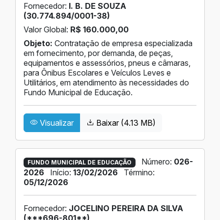
Fornecedor:
I. B. DE SOUZA
(30.774.894/0001-38)
Valor Global:
R$ 160.000,00
Objeto:
Contratação de empresa especializada
em fornecimento, por demanda, de peças,
equipamentos e assessórios, pneus e câmaras,
para Ônibus Escolares e Veículos Leves e
Utilitários, em atendimento às necessidades do
Fundo Municipal de Educação.
Visualizar
Baixar (4.13 MB)
Número:
026-
FUNDO MUNICIPAL DE EDUCAÇÃO
2026
Início:
13/02/2026
Término:
05/12/2026
Fornecedor:
JOCELINO PEREIRA DA SILVA
(***696-801**)