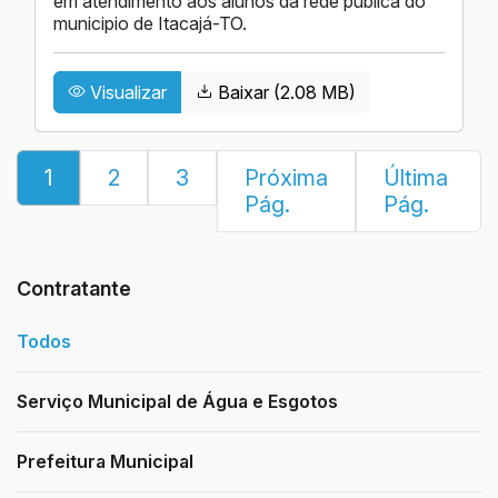
em atendimento aos alunos da rede pública do
municipio de Itacajá-TO.
Visualizar
Baixar (2.08 MB)
1
2
3
Próxima
Última
Pág.
Pág.
Contratante
Todos
Serviço Municipal de Água e Esgotos
Prefeitura Municipal