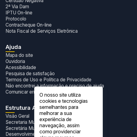
Certidão Negativa
2ª Via Dam
IPTU On-line
Protocolo
Contracheque On-line
Nota Fiscal de Serviços Eletrônica
Ajuda
Mapa do site
Ouvidoria
Acessibilidade
Pesquisa de satisfação
Termos de Uso e Política de Privacidade
Não encontrei a informação e preciso de ajuda
Comunicar erros no site
O nosso site utiliza
cookies e tecnologias
semelhantes para
Estrutura Administrativa
melhorar a sua
Visão Geral
experiência de
Secretaria Municipal de Administração
navegação, assim
Secretária Municipal de Agricultura,Pecuária e
como providenciar
Desenvolvimento Sustentável