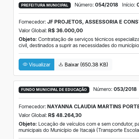
Número:
054/2018
Início:
PREFEITURA MUNICIPAL
Fornecedor:
JF PROJETOS, ASSESSORIA E CONST
Valor Global:
R$ 36.000,00
Objeto:
Contratação de serviços técnicos especializ
civil, destinados a suprir as necessidades do município
Visualizar
Baixar (650.38 KB)
Número:
053/2018
FUNDO MUNICIPAL DE EDUCAÇÃO
Fornecedor:
NAYANNA CLAUDIA MARTINS PORTELA
Valor Global:
R$ 48.264,30
Objeto:
Locação de veículos com e sem condutor, pa
municipais do Município de Itacajá (Transporte Escola