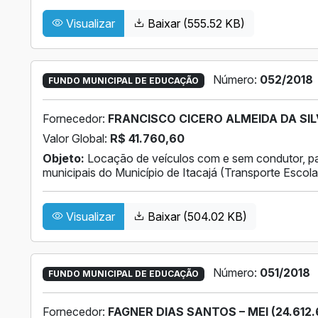
Visualizar
Baixar (555.52 KB)
Número:
052/2018
FUNDO MUNICIPAL DE EDUCAÇÃO
Fornecedor:
FRANCISCO CICERO ALMEIDA DA SILVA
Valor Global:
R$ 41.760,60
Objeto:
Locação de veículos com e sem condutor, pa
municipais do Município de Itacajá (Transporte Escola
Visualizar
Baixar (504.02 KB)
Número:
051/2018
FUNDO MUNICIPAL DE EDUCAÇÃO
Fornecedor:
FAGNER DIAS SANTOS – MEI (24.612.