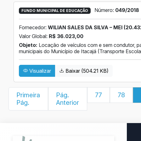
Número:
049/2018
FUNDO MUNICIPAL DE EDUCAÇÃO
Fornecedor:
WILIAN SALES DA SILVA – MEI (20.43
Valor Global:
R$ 36.023,00
Objeto:
Locação de veículos com e sem condutor, pa
municipais do Município de Itacajá (Transporte Escola
Visualizar
Baixar (504.21 KB)
Primeira
Pág.
77
78
Pág.
Anterior