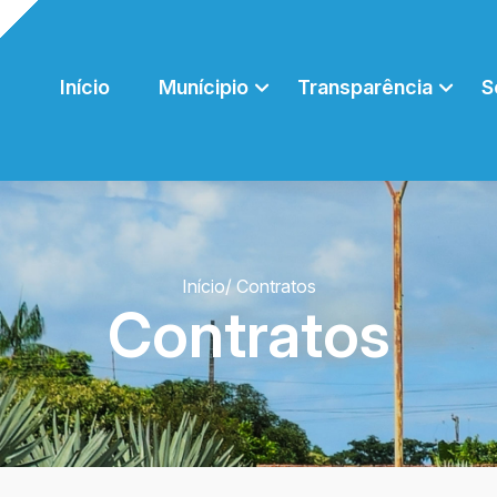
Início
Munícipio
Transparência
S
Início
/ Contratos
Contratos