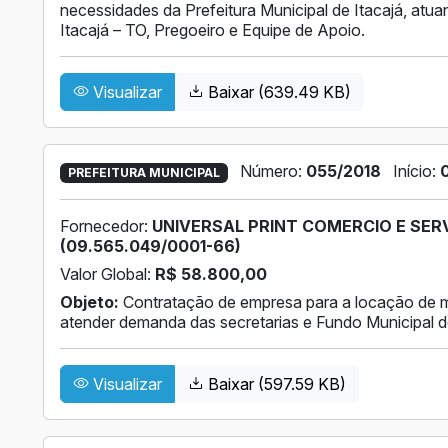
necessidades da Prefeitura Municipal de Itacajá, atu
Itacajá – TO, Pregoeiro e Equipe de Apoio.
Visualizar
Baixar (639.49 KB)
Número:
055/2018
Início:
PREFEITURA MUNICIPAL
Fornecedor:
UNIVERSAL PRINT COMERCIO E SER
(09.565.049/0001-66)
Valor Global:
R$ 58.800,00
Objeto:
Contratação de empresa para a locação de m
atender demanda das secretarias e Fundo Municipal de
Visualizar
Baixar (597.59 KB)