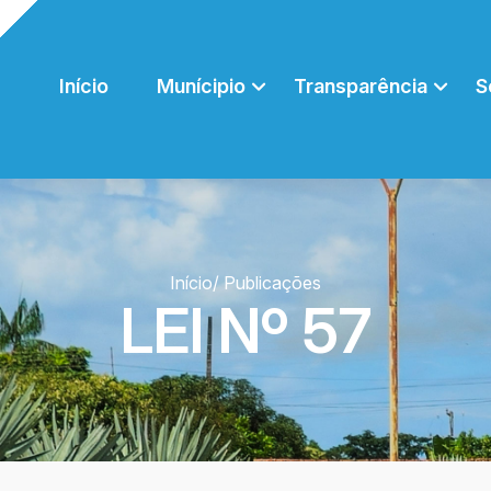
Início
Munícipio
Transparência
S
Início
/ Publicações
LEI Nº 57