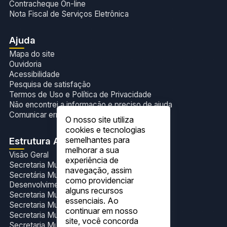
Contracheque On-line
Nota Fiscal de Serviços Eletrônica
Ajuda
Mapa do site
Ouvidoria
Acessibilidade
Pesquisa de satisfação
Termos de Uso e Política de Privacidade
Não encontrei a informação e preciso de ajuda
Comunicar erros no site
O nosso site utiliza
cookies e tecnologias
semelhantes para
Estrutura Administrativa
melhorar a sua
Visão Geral
experiência de
Secretaria Municipal de Administração
navegação, assim
Secretária Municipal de Agricultura,Pecuária e
como providenciar
Desenvolvimento Sustentável
alguns recursos
Secretaria Municipal de Assistência Social
essenciais. Ao
Secretaria Municipal de Assuntos Indígenas
continuar em nosso
Secretaria Municipal de Educação
site, você concorda
Secretaria Municipal de Finanças