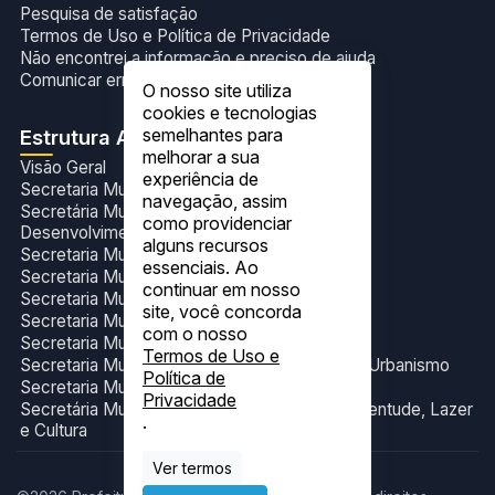
Pesquisa de satisfação
Termos de Uso e Política de Privacidade
Não encontrei a informação e preciso de ajuda
Comunicar erros no site
O nosso site utiliza
cookies e tecnologias
semelhantes para
Estrutura Administrativa
melhorar a sua
Visão Geral
experiência de
Secretaria Municipal de Administração
navegação, assim
Secretária Municipal de Agricultura,Pecuária e
como providenciar
Desenvolvimento Sustentável
alguns recursos
Secretaria Municipal de Assistência Social
essenciais. Ao
Secretaria Municipal de Assuntos Indígenas
continuar em nosso
Secretaria Municipal de Educação
site, você concorda
Secretaria Municipal de Finanças
com o nosso
Secretaria Municipal de Meio Ambiente
Termos de Uso e
Secretaria Municipal de Obras, Transportes e Urbanismo
Política de
Secretaria Municipal de Saúde
Privacidade
Secretária Municipal de Turismo, Esporte, Juventude, Lazer
.
e Cultura
Ver termos