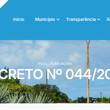
Início
Munícipio
Transparência
S
Início
/ Publicações
CRETO Nº 044/2