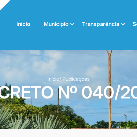
Início
Munícipio
Transparência
S
Início
/ Publicações
CRETO Nº 040/2